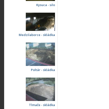
Kysuca - silo
Medzilaborce - skládka
Poltár - skládka
Tlmače - skládka