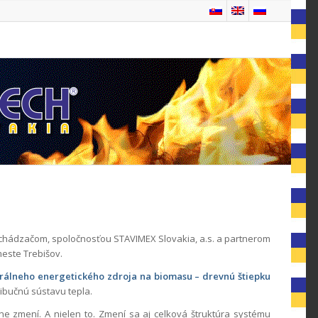
chádzačom, spoločnosťou STAVIMEX Slovakia, a.s. a partnerom
meste Trebišov.
rálneho energetického zdroja na biomasu – drevnú štiepku
ribučnú sústavu tepla.
e zmení. A nielen to. Zmení sa aj celková štruktúra systému