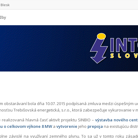
Blesk
užby
m obstarávaní bola dňa 10.07. 2015 podpísaná zmluva medzi úspešným u
nosťou Trebišovská energetická, s.r.o., ktorá zabezpečuje vykurovanie v 
realizovaná hlavná časť aktivít projektu SINBIO –
výstavba nového cent
mu o celkovom výkone 8 MW
a
vytvorenie
jeho
prepoja
na existujúcu dist
úplne závislé na využívaní zemného plynu. To sa už v tomto roku zásadn