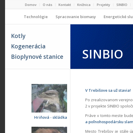
Domov
O nás
Kontakt
Knižnica
Projekty
SINBIO
Technológie
Spracovanie biomasy
Energetické sl
Kotly
Kogenerácia
SINBIO
Bioplynové stanice
V Trebišove sa už stavia!
Po zrealizovanom verejno
2 v projekte SINBIO spoloč
Práve v tomto meste bude 
Hriňová - skládka
a poľnohospodársku sla
Mesto Trebišov je stále 