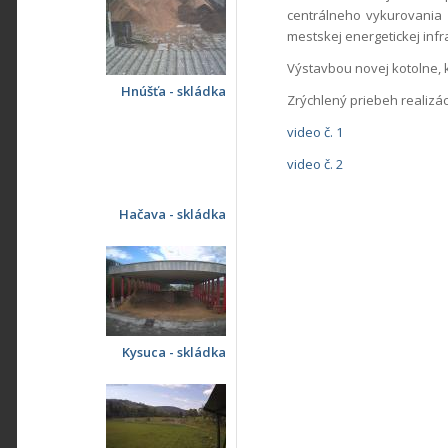
centrálneho vykurovania 
mestskej energetickej infra
Výstavbou novej kotolne, 
Hnúšťa - skládka
Zrýchlený priebeh realizác
video č. 1
video č. 2
Hačava - skládka
Kysuca - skládka