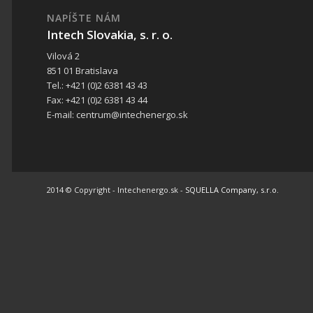
NAPÍŠTE NÁM
Intech Slovakia, s. r. o.
Vilová 2
851 01 Bratislava
Tel.: +421 (0)2 6381 43 43
Fax: +421 (0)2 6381 43 44
E-mail: centrum@intechenergo.sk
2014 © Copyright - Intechenergo.sk -
SQUELLA Company, s.r.o.