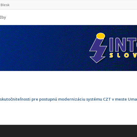
Blesk
užby
uskutočniteľnosti pre postupnú modernizáciu systému CZT v meste Um