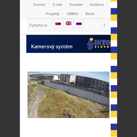
Domov
O nás
Kontakt
Knižnica
Projekty
SINBIO
Blesk
Kamerový systém