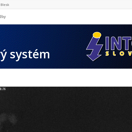
Blesk
užby
ý systém