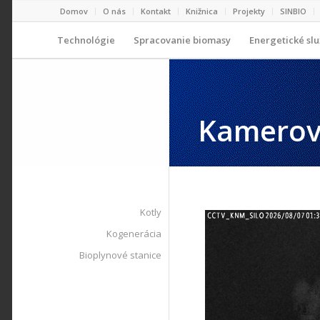
Domov
O nás
Kontakt
Knižnica
Projekty
SINBIO
Technológie
Spracovanie biomasy
Energetické sl
Kamerov
Kotly
Kogenerácia
Bioplynové stanice