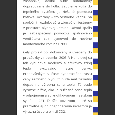
zásobníka, odkiaľ bude automaticky
dopravované do kotla. Zapojenie kotla do
tepelného systému je riešené pomocou
kotlovej ochrany – trojcestného ventilu na
spoločný rozdeľovač a zberač umiestnený
v priestore plynovej kotolne. Odvod spalín
je zabezpečený pomocou spalinového
ventilátora cez dymovod do nového
montovaného komína DN900.
Celý projekt bol dokončený a uvedený do
prevádzky v novembri 2005. V Handlovej sa
tak vybudoval moderný a efektívny zdroj
tepla využívajúci lacné palivo.
Predovšetkým v čase dynamického rastu
ceny zemného plynu to bude mať zásadný
dopad na výrobnú cenu tepla. Tá bude
výrazne nižšia, ako je súčasná cena tepla
v odpojenom a splynofikovanom mestskom
systéme CZT. Ďalším pozitívom, ktoré sa
premietne aj do hospodárenia investora je
výrazná úspora emisií CO
2
.