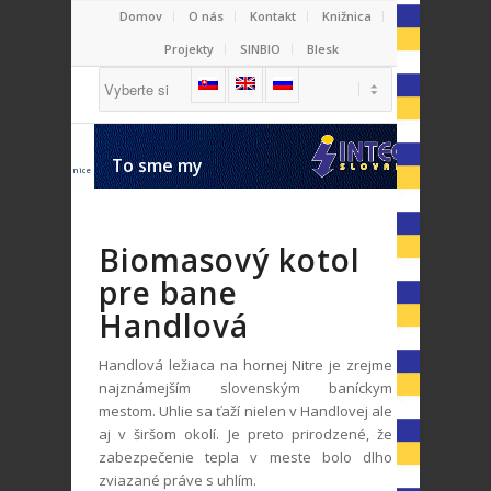
Domov
O nás
Kontakt
Knižnica
Projekty
SINBIO
Blesk
Kotly
Kogenerácia
To sme my
Bioplynové stanice
Biomasový kotol
pre bane
Handlová
Handlová ležiaca na hornej Nitre je zrejme
najznámejším slovenským baníckym
mestom. Uhlie sa ťaží nielen v Handlovej ale
aj v širšom okolí. Je preto prirodzené, že
zabezpečenie tepla v meste bolo dlho
zviazané práve s uhlím.