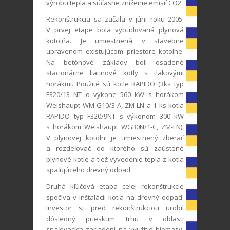
výrobu tepla a súčasne zníženie emisií CO
2
.
Rekonštrukcia sa začala v júni roku 2005.
V prvej etape bola vybudovaná plynová
kotolňa. Je umiestnená v stavebne
upravenom existujúcom priestore kotolne.
Na betónové základy boli osadené
stacionárne liatinové kotly s tlakovými
horákmi. Použité sú kotle RAPIDO (3ks typ
F320/13 NT o výkone 560 kW s horákom
Weishaupt WM-G10/3-A, ZM-LN a 1 ks kotla
RAPIDO typ F320/9NT s výkonom 300 kW
s horákom Weishaupt WG30N/1-C, ZM-LN).
V plynovej kotolni je umiestnený zberač
a rozdeľovač do ktorého sú zaústené
plynové kotle a tiež vyvedenie tepla z kotla
spaľujúceho drevný odpad.
Druhá kľúčová etapa celej rekonštrukcie
spočíva v inštalácii kotla na drevný odpad.
Investor si pred rekonštrukciou urobil
dôsledný prieskum trhu v oblasti
spaľovacích zariadení na využitie biomasy.