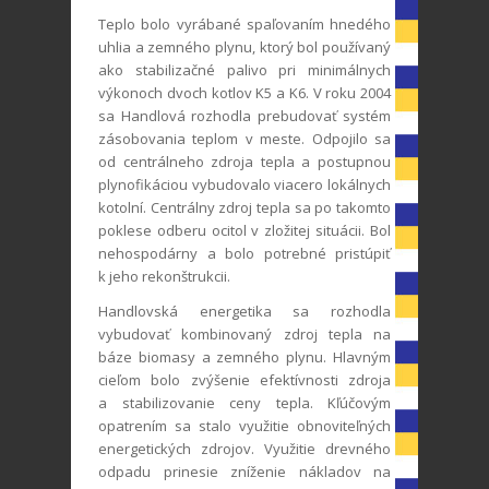
Teplo bolo vyrábané spaľovaním hnedého
uhlia a zemného plynu, ktorý bol používaný
ako stabilizačné palivo pri minimálnych
výkonoch dvoch kotlov K5 a K6. V roku 2004
sa Handlová rozhodla prebudovať systém
zásobovania teplom v meste. Odpojilo sa
od centrálneho zdroja tepla a postupnou
plynofikáciou vybudovalo viacero lokálnych
kotolní. Centrálny zdroj tepla sa po takomto
poklese odberu ocitol v zložitej situácii. Bol
nehospodárny a bolo potrebné pristúpiť
k jeho rekonštrukcii.
Handlovská energetika sa rozhodla
vybudovať kombinovaný zdroj tepla na
báze biomasy a zemného plynu. Hlavným
cieľom bolo zvýšenie efektívnosti zdroja
a stabilizovanie ceny tepla. Kľúčovým
opatrením sa stalo využitie obnoviteľných
energetických zdrojov. Využitie drevného
odpadu prinesie zníženie nákladov na