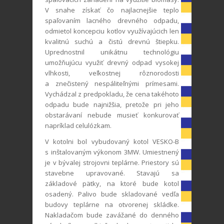
V snahe získať čo najlacnejšie teplo
spaľovaním lacného drevného odpadu,
odmietol koncepciu kotlov využívajúcich len
kvalitnú suchú a čistú drevnú štiepku.
Uprednostnil unikátnu technológiu
umožňujúcu využiť drevný odpad vysokej
vlhkosti, veľkostnej rôznorodosti
a znečistený nespáliteľnými prímesami.
Vychádzal z predpokladu, že cena takéhoto
odpadu bude najnižšia, pretože pri jeho
obstarávaní nebude musieť konkurovať
napríklad celulózkam.
V kotolni bol vybudovaný kotol VESKO-B
s inštalovaným výkonom 3MW. Umiestnený
je v bývalej strojovni teplárne. Priestory sú
stavebne upravované. Stavajú sa
základové pätky, na ktoré bude kotol
osadený. Palivo bude skladované vedľa
budovy teplárne na otvorenej skládke.
Nakladačom bude zavážané do denného