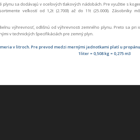
 plynu sa dodávajú v oceľových tlakových nádobách. Pre využitie s koge
ortimente veľkostí od 1,2t (2.700l) až do 11t (25.000l). Zásobník
ielnu výhrevnosť, odlišnú od výhrevnosti zemného plynu. Preto sa pri i
ými v technických špecifikáciách pre zemný plyn.
meria v litroch. Pre prevod medzi mernými jednotkami platí u propánu
1liter = 0,508 kg = 0,275 m3