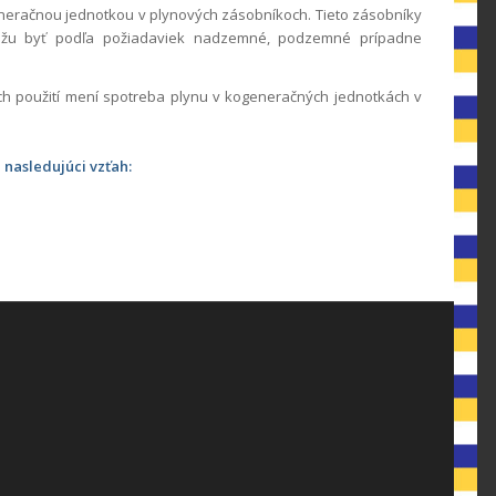
neračnou jednotkou v plynových zásobníkoch. Tieto zásobníky
y môžu byť podľa požiadaviek nadzemné, podzemné prípadne
ch použití mení spotreba plynu v kogeneračných jednotkách v
 nasledujúci vzťah: