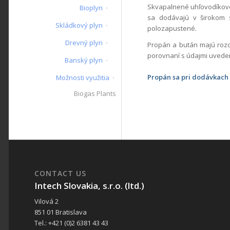
Skvapalnené uhľovodíkové
Bioplyn
sa dodávajú v širokom s
Skládkový plyn
polozapustené.
Drevný plyn
Propán a bután majú rozd
porovnaní s údajmi uveden
Banský plyn
Propán sa pri dodávkach 
Možnosti využitia
Biogas Plants
CONTACT US
Intech Slovakia, s.r.o. (ltd.)
Vilová 2
851 01 Bratislava
Tel.: +421 (0)2 6381 43 43