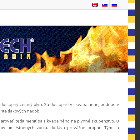
e dostupný zemný plyn. Sú dostupné v skvapalnenej podobe v
ente tlakových nádob
yparovať, teda meniť sa z kvapalného na plynné skupenstvo. U
níkov umiestnených vonku dodáva prevážne propán. Tým sa