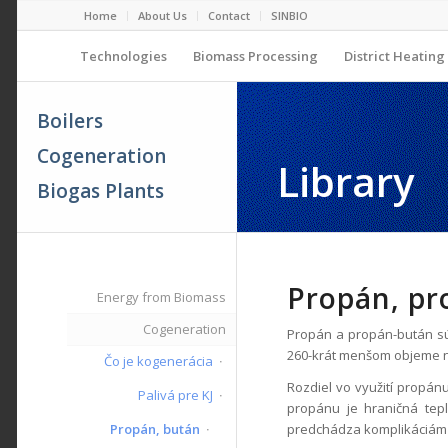
Home
About Us
Contact
SINBIO
Technologies
Biomass Processing
District Heating
Boilers
Cogeneration
Library
Biogas Plants
Propán, pr
Energy from Biomass
Cogeneration
Propán a propán-bután sú
260-krát menšom objeme n
Čo je kogenerácia
Rozdiel vo využití propán
Palivá pre KJ
propánu je hraničná te
Propán, bután
predchádza komplikáciám 