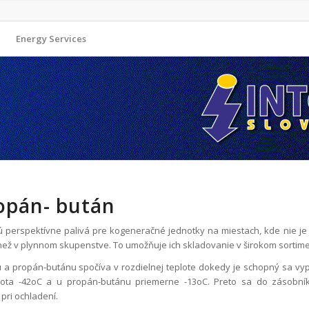
Energy Services
opán- bután
 perspektívne palivá pre kogeneračné jednotky na miestach, kde nie j
ež v plynnom skupenstve. To umožňuje ich skladovanie v širokom sortim
u a propán-butánu spočíva v rozdielnej teplote dokedy je schopný sa v
plota -42oC a u propán-butánu priemerne -13oC. Preto sa do zásob
pri ochladení.